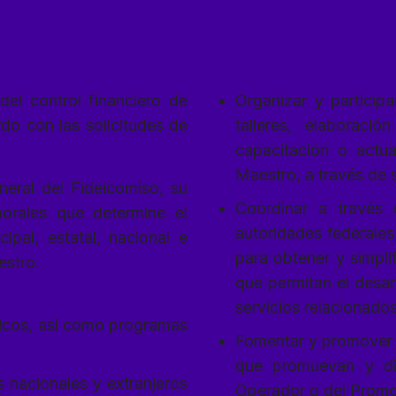
del control financiero de
Organizar y participa
do con las solicitudes de
talleres, elaborac
capacitación o actua
Maestro, a través de 
eneral del Fideicomiso, su
Coordinar a través 
morales que determine el
autoridades federales
pal, estatal, nacional e
para obtener y simpli
estro.
que permitan el desar
servicios relacionado
íficos, así como programas
Fomentar y promover 
que promuevan y di
s nacionales y extranjeros
Operador o del Promo