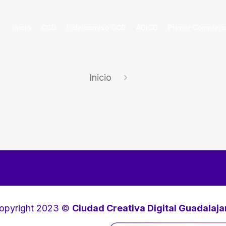
Inicio
CCD
Fideicomiso CCD
ADICD
Primer Complejo
Inicio
opyright 2023 ©
Ciudad Creativa Digital Guadalaja