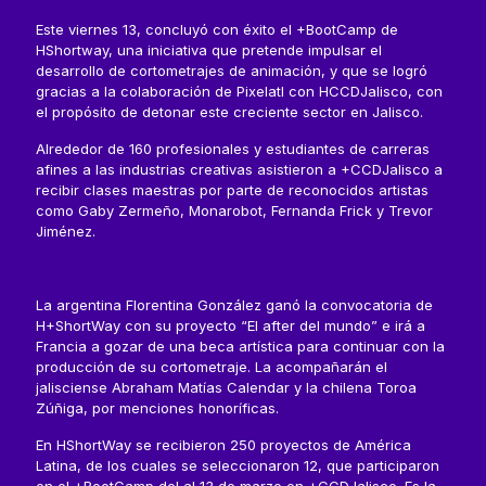
Este viernes 13, concluyó con éxito el +BootCamp de
HShortway, una iniciativa que pretende impulsar el
desarrollo de cortometrajes de animación, y que se logró
gracias a la colaboración de Pixelatl con HCCDJalisco, con
el propósito de detonar este creciente sector en Jalisco.
Alrededor de 160 profesionales y estudiantes de carreras
afines a las industrias creativas asistieron a +CCDJalisco a
recibir clases maestras por parte de reconocidos artistas
como Gaby Zermeño, Monarobot, Fernanda Frick y Trevor
Jiménez.
La argentina Florentina González ganó la convocatoria de
H+ShortWay con su proyecto “El after del mundo” e irá a
Francia a gozar de una beca artística para continuar con la
producción de su cortometraje. La acompañarán el
jalisciense Abraham Matías Calendar y la chilena Toroa
Zúñiga, por menciones honoríficas.
En HShortWay se recibieron 250 proyectos de América
Latina, de los cuales se seleccionaron 12, que participaron